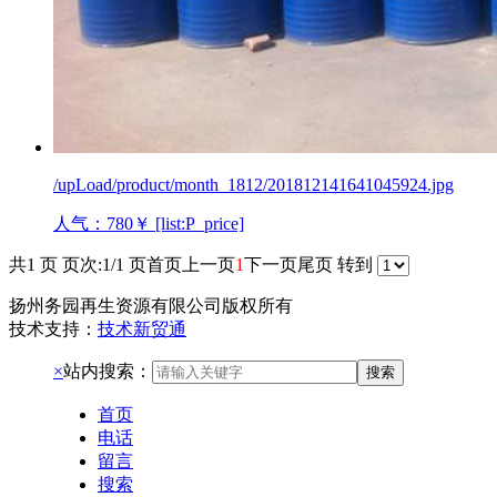
/upLoad/product/month_1812/201812141641045924.jpg
人气：780
￥ [list:P_price]
共1 页 页次:1/1 页
首页
上一页
1
下一页
尾页
转到
扬州务园再生资源有限公司版权所有
技术支持：
技术新贸通
×
站内搜索：
搜索
首页
电话
留言
搜索