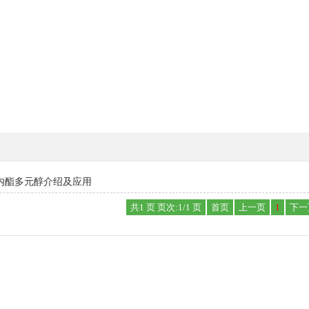
酯多元醇介绍及应用
共1 页 页次:1/1 页
首页
上一页
1
下一