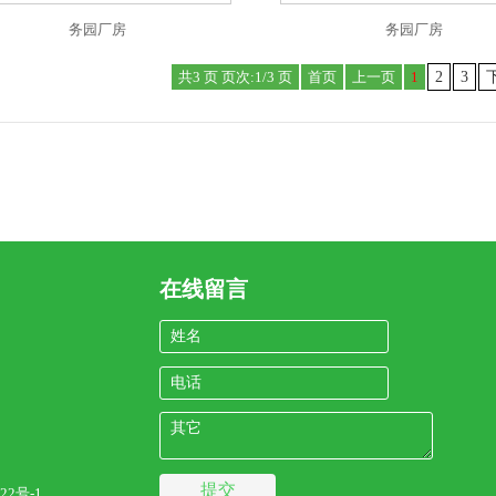
务园厂房
务园厂房
共3 页 页次:1/3 页
首页
上一页
1
2
3
在线留言
姓名
电话
其它
22号-1